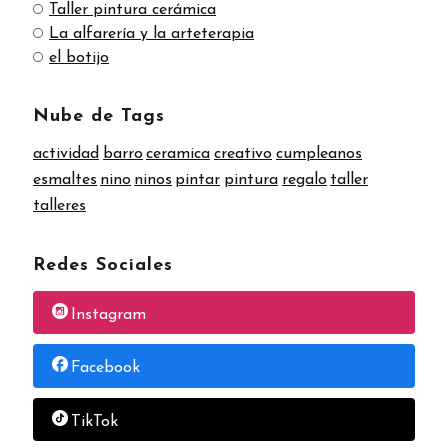
Taller pintura cerámica
La alfarería y la arteterapia
el botijo
Nube de Tags
actividad
barro
ceramica
creativo
cumpleanos
esmaltes
nino
ninos
pintar
pintura
regalo
taller
talleres
Redes Sociales
Instagram
Facebook
TikTok